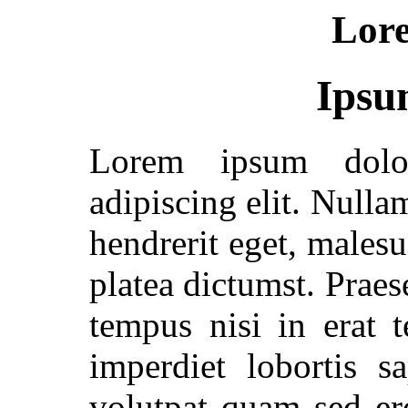
Lor
Ipsu
Lorem ipsum dolor
adipiscing elit. Null
hendrerit eget, malesu
platea dictumst. Praes
tempus nisi in erat 
imperdiet lobortis 
volutpat quam sed er